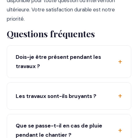
disponible pour toute question ou intervention
ultérieure. Votre satisfaction durable est notre
priorité.
Questions fréquentes
Dois-je être présent pendant les
travaux ?
Votre présence n’est pas indispensable
pendant toute la durée du chantier. Nous
Les travaux sont-ils bruyants ?
recommandons toutefois d’être disponible
au démarrage et à la réception des travaux.
Les travaux de toiture génèrent un certain
Nos équipes sont autonomes et
niveau de bruit, notamment lors de la dépose
Que se passe-t-il en cas de pluie
respectueuses de votre domicile.
et de la découpe. Nous respectons les
pendant le chantier ?