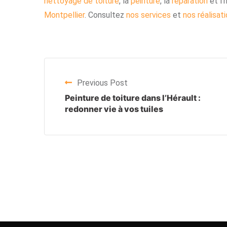
nettoyage de toiture
, la
peinture
, la
réparation
et l’
Montpellier
. Consultez
nos services
et
nos réalisat
Previous Post
Peinture de toiture dans l’Hérault :
redonner vie à vos tuiles