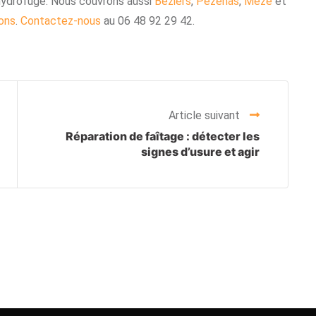
hydrofuge. Nous couvrons aussi
Béziers
,
Pézenas
,
Mèze
et
ions
.
Contactez-nous
au 06 48 92 29 42.
Article suivant
Réparation de faîtage : détecter les
signes d’usure et agir