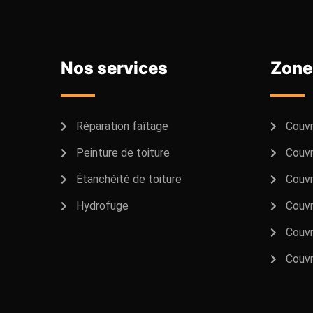
Nos services
Zone
Réparation faîtage
Couvr
Peinture de toiture
Couvr
Étanchéité de toiture
Couvr
Hydrofuge
Couvr
Couvr
Couvr