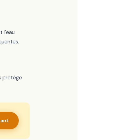
t l’eau
équentes.
es protège
nant