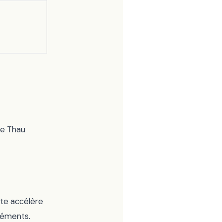
de Thau
nte accélère
réments.