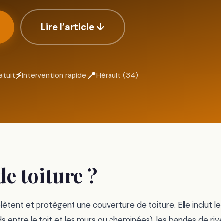
Lire l’article ↓
⚡
📍
atuit
Intervention rapide
Hérault (34)
de toiture ?
tent et protègent une couverture de toiture. Elle inclut le
ds entre le toit et les murs ou cheminées), les bandes de riv