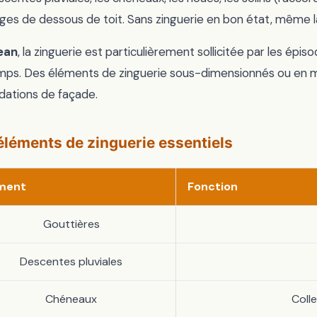
ages de dessous de toit. Sans zinguerie en bon état, même 
ean
, la zinguerie est particulièrement sollicitée par les é
mps. Des éléments de zinguerie sous-dimensionnés ou en ma
dations de façade.
éléments de zinguerie essentiels
ment
Fonction
Gouttières
Descentes pluviales
Chéneaux
Coll