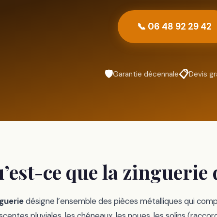
📞 06 48 92 29 42
🛡️
📋
Garantie décennale
Devis gr
’est-ce que la zinguerie 
guerie
désigne l’ensemble des pièces métalliques qui complè
scentes pluviales, les chéneaux, les noues, les solins (raccor