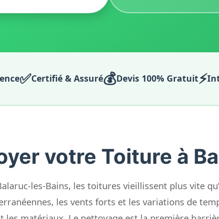
✅
💰
⚡
ience
Certifié & Assuré
Devis 100% Gratuit
In
oyer votre Toiture à Ba
laruc-les-Bains, les toitures vieillissent plus vite q
rranéennes, les vents forts et les variations de temp
 les matériaux. Le nettoyage est la première barrièr