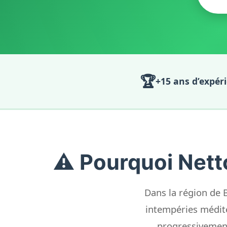
🏆
+15 ans d’expér
⚠️ Pourquoi Nett
Dans la région de Ba
intempéries médite
progressivement