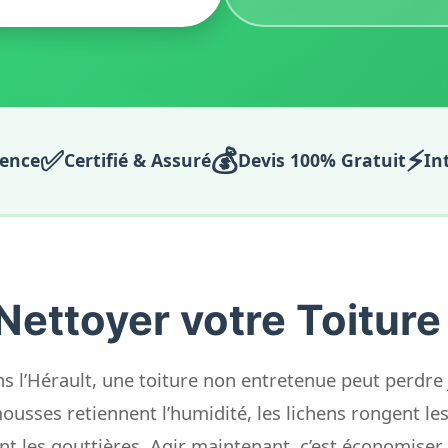
✅
💰
⚡
ience
Certifié & Assuré
Devis 100% Gratuit
In
Nettoyer votre Toiture
s l’Hérault, une toiture non entretenue peut perdre
ousses retiennent l’humidité, les lichens rongent les 
nt les gouttières. Agir maintenant, c’est économiser