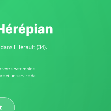
 Hérépian
ans l’Hérault (34).
er votre patrimoine
e et un service de
t