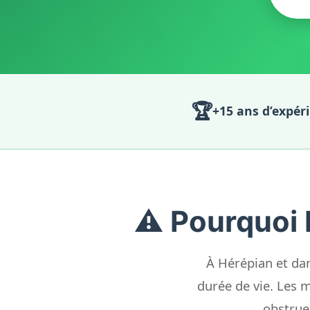
🏆
+15 ans d’expér
⚠️ Pourquoi 
À Hérépian et dan
durée de vie. Les m
obstrue