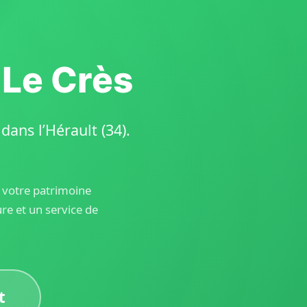
 Le Crès
ans l’Hérault (34).
r votre patrimoine
e et un service de
t