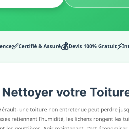
✅
💰
⚡
ience
Certifié & Assuré
Devis 100% Gratuit
In
 Nettoyer votre Toiture
’Hérault, une toiture non entretenue peut perdre jus
ses retiennent l’humidité, les lichens rongent les tui
nt les gouttières. Agir maintenant, c’est économiser