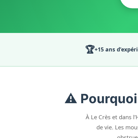
🏆
+15 ans d’expér
⚠️ Pourquoi
À Le Crès et dans l
de vie. Les mous
obstrue