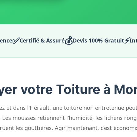
✅
💰
⚡
ience
Certifié & Assuré
Devis 100% Gratuit
In
er votre Toiture à Mo
ez et dans l’Hérault, une toiture non entretenue peu
 Les mousses retiennent l’humidité, les lichens ronge
ruent les gouttières. Agir maintenant, c’est économ