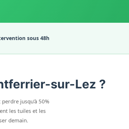
tervention sous 48h
ntferrier-sur-Lez ?
t perdre jusqu’à 50%
nt les tuiles et les
iser demain.