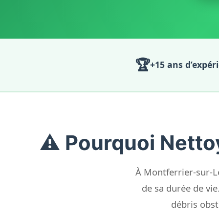
🏆
+15 ans d’expér
⚠️ Pourquoi Nettoy
À Montferrier-sur-L
de sa durée de vie.
débris obst