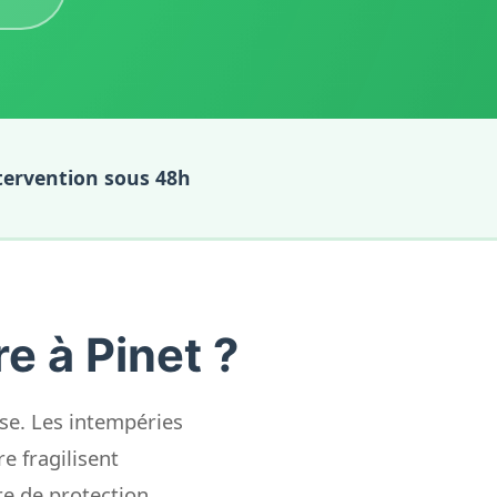
tervention sous 48h
e à Pinet ?
ense. Les intempéries
e fragilisent
e de protection.