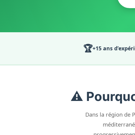
🏆
+15 ans d’expér
⚠️ Pourquo
Dans la région de Pi
méditerranée
progressivement