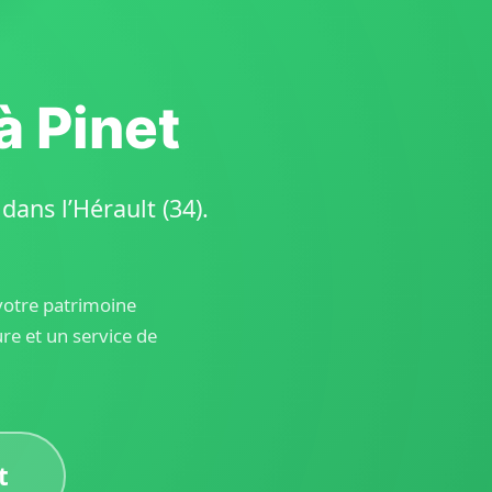
à Pinet
ans l’Hérault (34).
 votre patrimoine
e et un service de
t