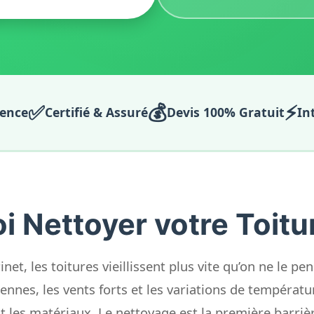
✅
💰
⚡
ience
Certifié & Assuré
Devis 100% Gratuit
In
i Nettoyer votre Toitur
net, les toitures vieillissent plus vite qu’on ne le p
nnes, les vents forts et les variations de températur
 les matériaux. Le nettoyage est la première barrièr