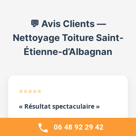
💬 Avis Clients —
Nettoyage Toiture Saint-
Étienne-d’Albagnan
⭐⭐⭐⭐⭐
« Résultat spectaculaire »
« Très satisfait du démoussage de notre
06 48 92 29 42
toiture. L’artisan était ponctuel, le travail a