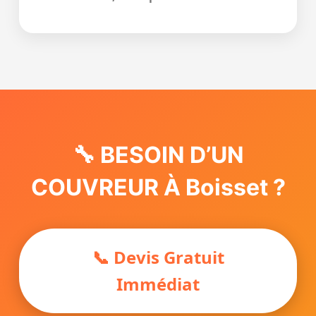
🔧 BESOIN D’UN
COUVREUR À Boisset ?
📞 Devis Gratuit
Immédiat