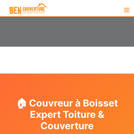
🏠 Couvreur à Boisset
Expert Toiture &
Couverture