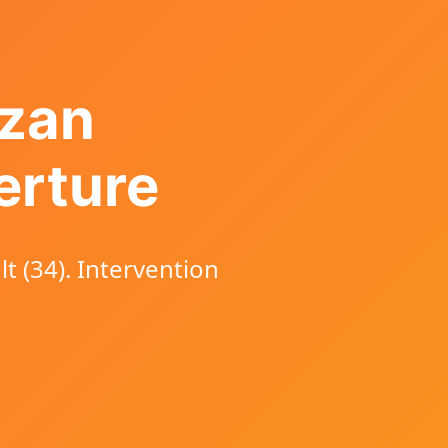
azan
erture
t (34). Intervention