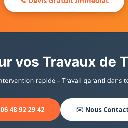
📞 Devis Gratuit Immédiat
ur vos Travaux de T
Intervention rapide – Travail garanti dans to
 06 48 92 29 42
✉️ Nous Contac