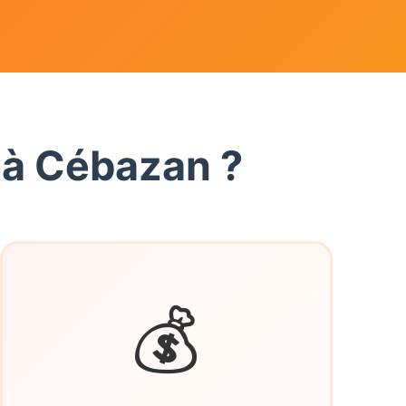
 à Cébazan ?
💰