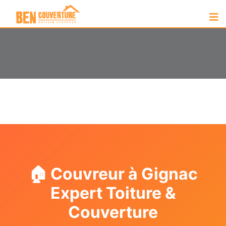
🏠 Couvreur à Gignac
Expert Toiture &
Couverture