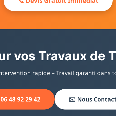
📞 Devis Gratuit Immédiat
ur vos Travaux de T
Intervention rapide – Travail garanti dans to
 06 48 92 29 42
✉️ Nous Contac