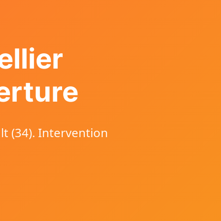
llier
erture
t (34). Intervention