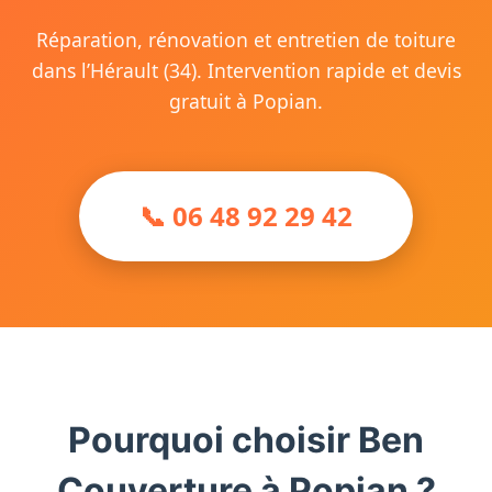
Réparation, rénovation et entretien de toiture
dans l’Hérault (34). Intervention rapide et devis
gratuit à Popian.
📞 06 48 92 29 42
Pourquoi choisir Ben
Couverture à Popian ?