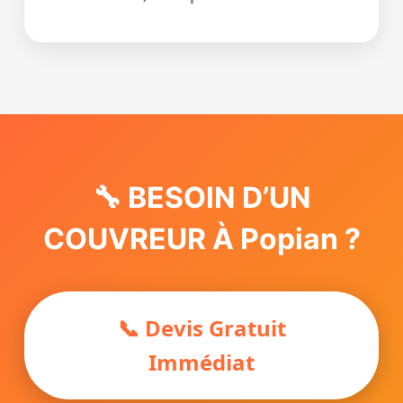
🔧 BESOIN D’UN
COUVREUR À Popian ?
📞 Devis Gratuit
Immédiat