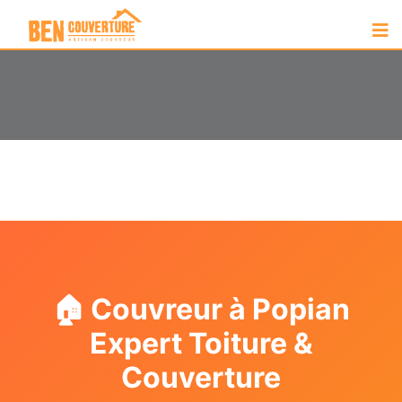
🏠 Couvreur à Popian
Expert Toiture &
Couverture