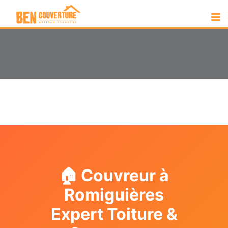
🏠 Couvreur à
Romiguières
Expert Toiture &