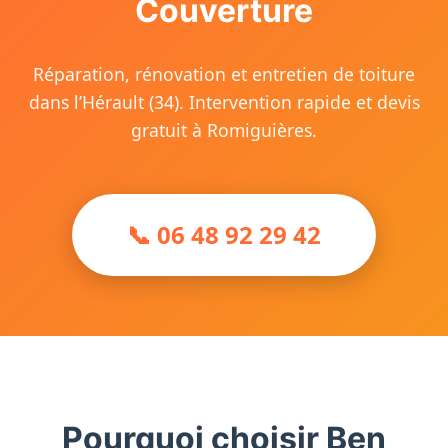
Couverture
Réparation, rénovation et entretien de toiture
dans l’Hérault (34). Intervention rapide et devis
gratuit à Romiguières.
📞 06 48 92 29 42
Pourquoi choisir Ben