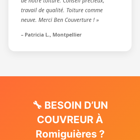
de notre toiture. Conseil précieux,
travail de qualité. Toiture comme
neuve. Merci Ben Couverture ! »
– Patricia L., Montpellier
🔧 BESOIN D’UN
COUVREUR À
Romiguières ?