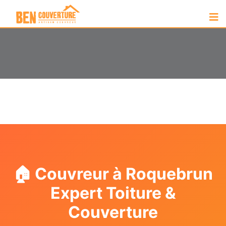
🏠 Couvreur à Roquebrun
Expert Toiture &
Couverture