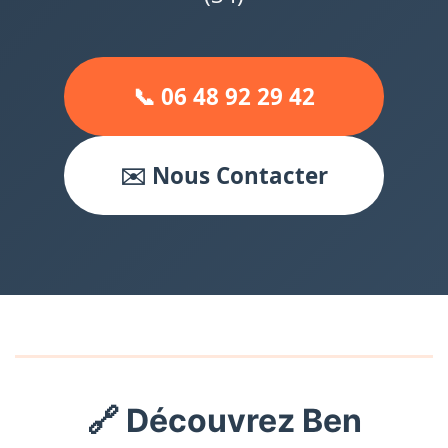
📞 06 48 92 29 42
✉️ Nous Contacter
🔗 Découvrez Ben