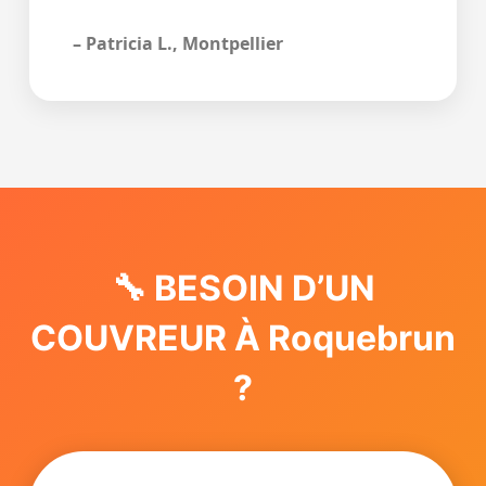
– Patricia L., Montpellier
🔧 BESOIN D’UN
COUVREUR À Roquebrun
?