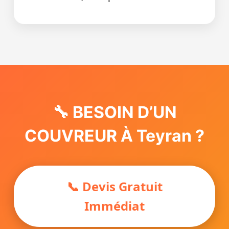
🔧 BESOIN D’UN
COUVREUR À Teyran ?
📞 Devis Gratuit
Immédiat