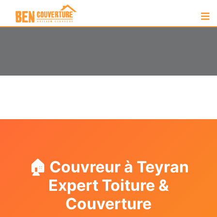
🏠 Couvreur à Teyran
Expert Toiture &
Couverture