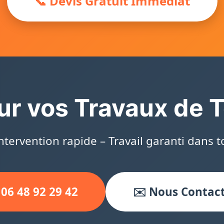
📞 Devis Gratuit Immédiat
ur vos Travaux de T
Intervention rapide – Travail garanti dans to
 06 48 92 29 42
✉️ Nous Contac