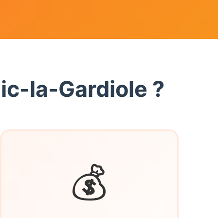
ic-la-Gardiole ?
💰